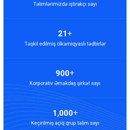
Məhz bu nüfus sayəsində bu gün ölkəmizin əmək
Təlimlərimizdə iştirakçı sayı
bazarında BMS təlim sertifikatı şirkətlər və işə götürənlər
nəzdində yüksək etibarlılığa sahibdir.
Siz də BMS təlimlərində iştirak edərək rəqabət üstünlüyü
+
2
1
qazanın və sürətli karyera yüksəlişinə nail olun!
Təşkil edilmiş ölkəmiqyaslı tədbirlər
+
9
0
0
Korporativ Əməkdaş şirkət sayı
+
,
1
0
0
0
Keçirilmiş açıq qrup təlim sayı