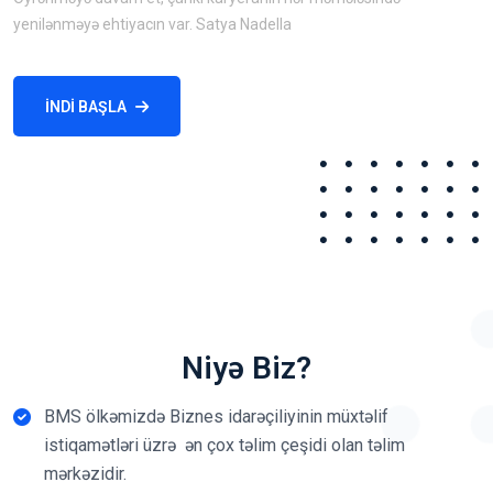
yenilənməyə ehtiyacın var. Satya Nadella
İNDI BAŞLA
Niyə Biz?
BMS ölkəmizdə Biznes idarəçiliyinin müxtəlif
istiqamətləri üzrə ən çox təlim çeşidi olan təlim
mərkəzidir.