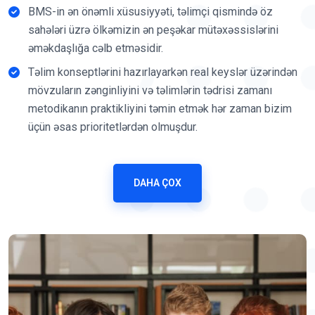
BMS-in ən önəmli xüsusiyyəti, təlimçi qismində öz
sahələri üzrə ölkəmizin ən peşəkar mütəxəssislərini
əməkdaşlığa cəlb etməsidir.
Təlim konseptlərini hazırlayarkən real keyslər üzərindən
mövzuların zənginliyini və təlimlərin tədrisi zamanı
metodikanın praktikliyini təmin etmək hər zaman bizim
üçün əsas prioritetlərdən olmuşdur.
Effektli və faydalı təlimlərin təşkili ilə yanaşı təlim
iştirakçılarımıza və məzunlarımıza istər iş prosesi
DAHA ÇOX
zamanı yaranan çətinliklərində, istərsə də karyera
yollarında hər zaman dəstək olmağı əsas
vəzifələrimizdən bilmişik.
İndiyə qədər 90-dan çox fərqli adda 1000-dən çox təlim
sessiyaları təşkil etməyimiz bizə çox zəngin təcrübə və
yüksək peşəkarlıq qazandırmışdır.
1000-ə yaxın şirkət korporativ müqavilə əsasında