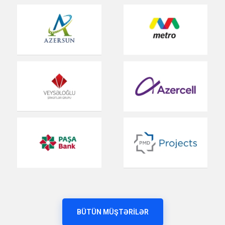
BÜTÜN MÜŞTƏRILƏR