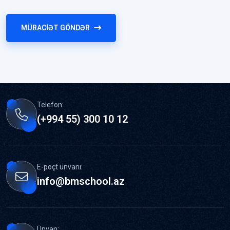
MÜRACIƏT GÖNDƏR
Telefon:
(+994 55) 300 10 12
E-poçt ünvanı:
info@bmschool.az
Ünvan: