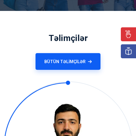
Təlimçilər
BÜTÜN TƏLIMÇILƏR