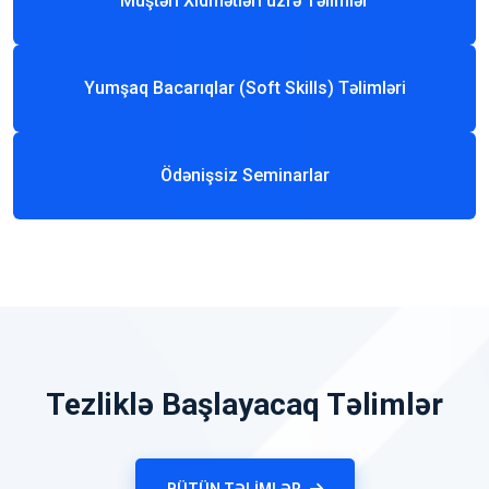
Müştəri Xidmətləri üzrə Təlimlər
Yumşaq Bacarıqlar (Soft Skills) Təlimləri
Ödənişsiz Seminarlar
Tezliklə Başlayacaq Təlimlər
BÜTÜN TƏLIMLƏR