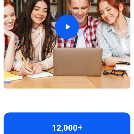
əməkdaşlarının açıq qrup təlimlərimizdə iştirakını təmin
etməklə yanaşı 80-dən çox şirkətin əməkdaşları üçün
korporativ təlimlər təşkil etmişik.
Ölkəmizin ən önəmli dövlət qurumlarından Azərbaycan
Respublikasının Elm və Təhsil Nazirliyi, Ekologiya və
Təbii Sərvətlər Nazirliyi, Azərbaycan Respublikası Dövlət
Neft Şirkəti - SOCAR, Azərbaycan Xəzər Dəniz Gəmiçiliyi,
Azərbaycan Dəmir Yolları İdarəsi, Bakı Metropoliteni və s.
kimi qurumlarla korporativ əməkdaşlıqlarla yanaşı özəl
sektorun da öncül şirkətlərindən Kapital bank, Azərsun,
Paşa bank, Veysəloğlu, Paşa Sığorta, Xalq bank, MKT
İstehsalat Kommersiya, Facility Management Group,
Azərbaycan Beynəlxalq Bankı və s. kimi 900-dən çox
şirkət ilə baş tutan korporativ əməkdaşlıqlar BMS-in bir
təlim mərkəzi olaraq qazanmış olduğu etimad və nüfusun
nə qədər yüksək olduğunu göstərir.
+
,
1
2
0
0
0