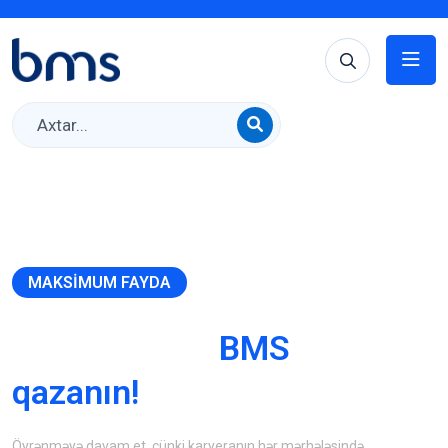
MAKSIMUM FAYDA
Karyeranızda
BMS
ilə uğur
qazanın!
Öyrənməyə davam et, çünki karyeranın hər mərhələsində