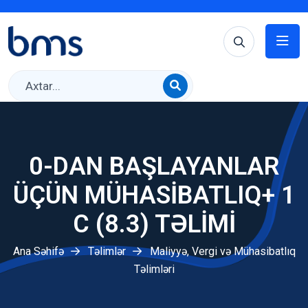
0-DAN BAŞLAYANLAR
ÜÇÜN MÜHASIBATLIQ+ 1
C (8.3) TƏLIMI
Ana Səhifə
Təlimlər
Maliyyə, Vergi və Mühasibatlıq
Təlimləri