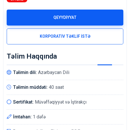
QEYYDİYYAT
KORPORATİV TƏKLİF İSTƏ
Təlim Haqqında
Təlimin dili:
Azərbaycan Dili
Təlimin müddəti:
40 saat
Sertifikat:
Müvəffəqiyyət və İştirakçı
İmtahan:
1 dəfə