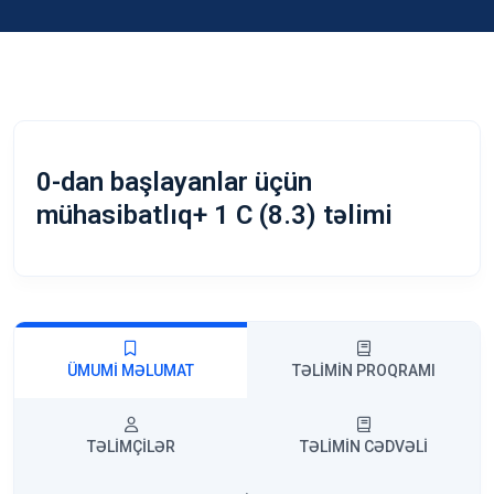
0-dan başlayanlar üçün
mühasibatlıq+ 1 C (8.3) təlimi
ÜMUMI MƏLUMAT
TƏLIMIN PROQRAMI
TƏLIMÇILƏR
TƏLIMIN CƏDVƏLI