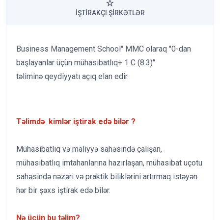
İŞTIRAKÇI ŞIRKƏTLƏR
Business Management School" MMC olaraq "0-dan
başlayanlar üçün mühasibatlıq+ 1 C (8.3)"
təliminə qeydiyyatı açıq elan edir.
Təlimdə kimlər iştirak edə bilər ?
Mühasibatlıq və maliyyə sahəsində çalışan,
mühasibatlıq imtahanlarına hazırlaşan, mühasibat uçotu
sahəsində nəzəri və praktik biliklərini artırmaq istəyən
hər bir şəxs iştirak edə bilər.
Nə üçün bu təlim?