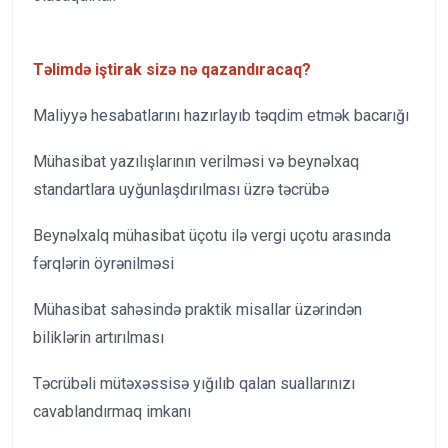
Təlimdə iştirak sizə nə qazandıracaq?
Maliyyə hesabatlarını hazırlayıb təqdim etmək bacarığı
Mühasibat yazılışlarının verilməsi və beynəlxaq
standartlara uyğunlaşdırılması üzrə təcrübə
Beynəlxalq mühasibat üçotu ilə vergi uçotu arasında
fərqlərin öyrənilməsi
Mühasibat sahəsində praktik misallar üzərindən
biliklərin artırılması
Təcrübəli mütəxəssisə yığılıb qalan suallarınızı
cavablandırmaq imkanı