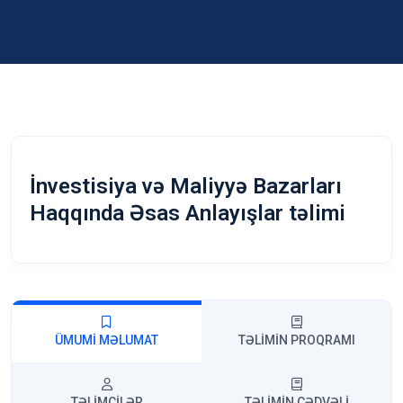
İnvestisiya və Maliyyə Bazarları
Haqqında Əsas Anlayışlar təlimi
ÜMUMI MƏLUMAT
TƏLIMIN PROQRAMI
TƏLIMÇILƏR
TƏLIMIN CƏDVƏLI