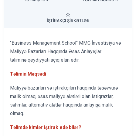
İŞTIRAKÇI ŞIRKƏTLƏR
"Business Management School" MMC İnvestisiya və
Maliyyə Bazarları Haqqında Əsas Anlayışlar
təliminə qeydiyyatı açıq elan edir.
Təlimin Məqsədi
Maliyyə bazarları və iştirakçıları haqqında təsəvvürə
malik olmaq, əsas maliyyə alətləri olan istiqrazlar,
səhmlər, alternativ alətlər haqqında anlayışa malik
olmaq.
Təlimdə kimlər iştirak edə bilər?