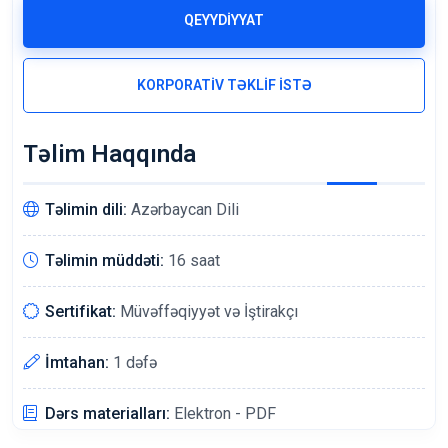
QEYYDİYYAT
KORPORATİV TƏKLİF İSTƏ
Təlim Haqqında
Təlimin dili:
Azərbaycan Dili
Təlimin müddəti:
16 saat
Sertifikat:
Müvəffəqiyyət və İştirakçı
İmtahan:
1 dəfə
Dərs materialları:
Elektron - PDF