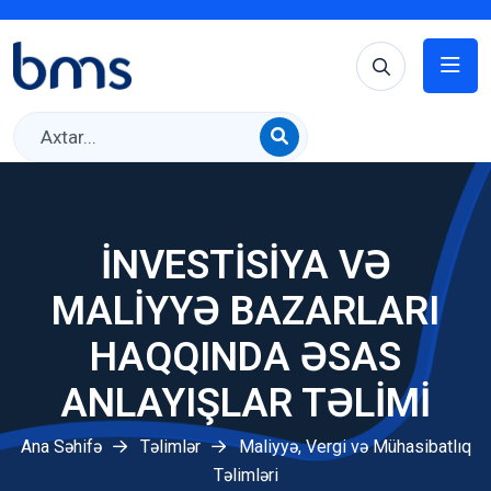
İNVESTISIYA VƏ
MALIYYƏ BAZARLARI
HAQQINDA ƏSAS
ANLAYIŞLAR TƏLIMI
Ana Səhifə
Təlimlər
Maliyyə, Vergi və Mühasibatlıq
Təlimləri