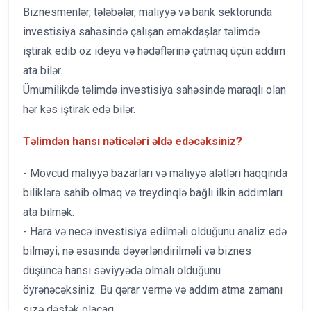
Biznesmenlər, tələbələr, maliyyə və bank sektorunda
investisiya sahəsində çalışan əməkdaşlar təlimdə
iştirak edib öz ideya və hədəflərinə çatmaq üçün addım
ata bilər.
Ümumilikdə təlimdə investisiya sahəsində maraqlı olan
hər kəs iştirak edə bilər.
Təlimdən hansı nəticələri əldə edəcəksiniz?
- Mövcud maliyyə bazarları və maliyyə alətləri haqqında
biliklərə sahib olmaq və treydinqlə bağlı ilkin addımları
ata bilmək.
- Hara və necə investisiya edilməli olduğunu analiz edə
bilməyi, nə əsasında dəyərləndirilməli və biznes
düşüncə hansı səviyyədə olmalı olduğunu
öyrənəcəksiniz. Bu qərar vermə və addım atma zamanı
sizə dəstək olacaq